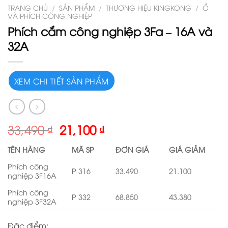
TRANG CHỦ
/
SẢN PHẨM
/
THƯƠNG HIỆU KINGKONG
/
Ổ
VÀ PHÍCH CÔNG NGHIỆP
Phích cắm công nghiệp 3Fa – 16A và
32A
XEM CHI TIẾT SẢN PHẨM
33,490
₫
21,100
₫
TÊN HÀNG
MÃ SP
ĐƠN GIÁ
GIÁ GIẢM
Phích công
P 316
33.490
21.100
nghiệp 3F16A
Phích công
P 332
68.850
43.380
nghiệp 3F32A
Đặc điểm: