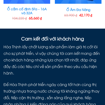
Ổ cắm cố định 5Fa – 16A
Ổ Âm Đa Năng
và 32A
63,900
₫
42,170
₫
104,220
₫
65,660
₫
Cam kết đối với khách hàng
Hòa Thịnh lấy chất lượng sản phẩm làm giá trị cốt lõi
cho sự phát triển, vì vậy chúng tôi cam kết mang đến
cho khách hàng những lựa chọn tốt nhất, đáp ứng
đầy đủ các tiêu chí về sản phẩm theo yêu cầu hiện
hành.
Để Hòa Thịnh phát triển ngày càng tốt hơn cùng thị
trường nhựa trong nước chúng tôi không ngừng thay
đổi, tiếp cận thị trường , sẵn sàng lắng nghe, tiếp
nhận những ý kiến đóng góp của quý khách hàng .