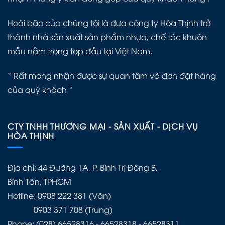
Hoài bão của chúng tôi là đưa công ty Hòa Thịnh trở
thành nhà sản xuất sản phẩm nhựa, chế tác khuôn
mẫu nằm trong top đầu tại Việt Nam.
“ Rất mong nhận được sự quan tâm và đơn đặt hàng
của quý khách “
CTY TNHH THƯƠNG MẠI - SẢN XUẤT - DỊCH VỤ
HÒA THỊNH
Địa chỉ: 44 Đường 1A, P. Bình Trị Đông B,
Bình Tân, TPHCM
Hotline: 0908 222 381 (Văn)
0903 371 708 (Trung)
Phone: (028) 66528316 - 66528318 - 66528311