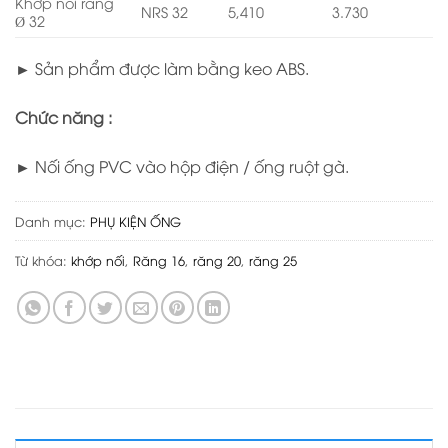
Khớp nối răng
NRS 32
5,410
3.730
Ø 32
► Sản phẩm được làm bằng keo ABS.
Chức năng :
► Nối ống PVC vào hộp điện / ống ruột gà.
Danh mục:
PHỤ KIỆN ỐNG
Từ khóa:
khớp nối
,
Răng 16
,
răng 20
,
răng 25