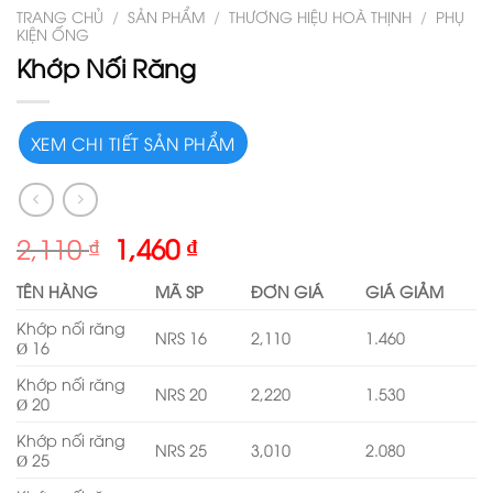
TRANG CHỦ
/
SẢN PHẨM
/
THƯƠNG HIỆU HOÀ THỊNH
/
PHỤ
KIỆN ỐNG
Khớp Nối Răng
XEM CHI TIẾT SẢN PHẨM
2,110
₫
1,460
₫
TÊN HÀNG
MÃ SP
ĐƠN GIÁ
GIÁ GIẢM
Khớp nối răng
NRS 16
2,110
1.460
Ø 16
Khớp nối răng
NRS 20
2,220
1.530
Ø 20
Khớp nối răng
NRS 25
3,010
2.080
Ø 25