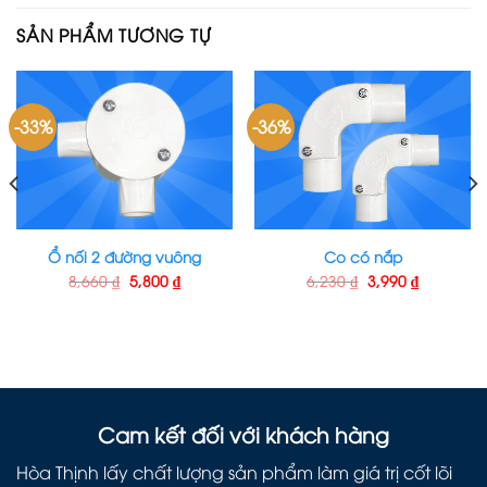
SẢN PHẨM TƯƠNG TỰ
-33%
-36%
Ổ nối 2 đường vuông
Co có nắp
8,660
₫
5,800
₫
6,230
₫
3,990
₫
Cam kết đối với khách hàng
Hòa Thịnh lấy chất lượng sản phẩm làm giá trị cốt lõi