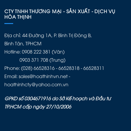
CTY TNHH THƯƠNG MẠI - SẢN XUẤT - DỊCH VỤ
HÒA THỊNH
Địa chỉ: 44 Đường 1A, P. Bình Trị Đông B,
Bình Tân, TPHCM
Hotline: 0908 222 381 (Văn)
0903 371 708 (Trung)
Phone: (028) 66528316 - 66528318 - 66528311
Email: sales@hoathinhvn.net -
hoathinhcty@yahoo.com.vn
GPKD số 0304671916 do Sở Kế hoạch và Đầu tư
TP.HCM cấp ngày 27/10/2006