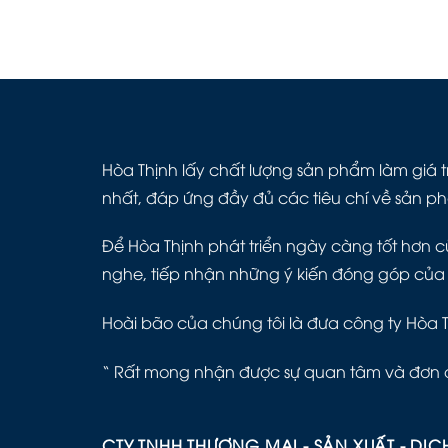
iệp
₫
Hòa Thịnh lấy chất lượng sản phẩm làm giá tr
nhất, đáp ứng đầy đủ các tiêu chí về sản p
Để Hòa Thịnh phát triển ngày càng tốt hơn cù
nghe, tiếp nhận những ý kiến đóng góp của
Hoài bão của chúng tôi là đưa công ty Hòa 
“ Rất mong nhận được sự quan tâm và đơn 
CTY TNHH THƯƠNG MẠI - SẢN XUẤT - DỊC