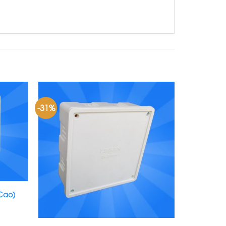
-31%
Cao)