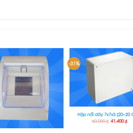
-31%
Hộp nối dây 7x7x3 (20×20 
60,000
₫
41,400
₫