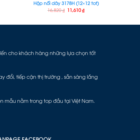
Hộp nối dây 3178H (12×12 tot)
16,820
₫
11,610
₫
g đến cho khách hàng những lựa chọn tốt
đổi, tiếp cận thị trường , sẵn sàng lắng
ôn mẫu nằm trong top đầu tại Việt Nam.
ANPAGE FACEBOOK