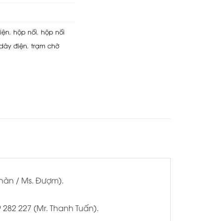
iện
,
hộp nối
,
hộp nối
 dây điện
,
trạm chờ
Nhàn / Ms. Đượm).
9 282 227 (Mr. Thanh Tuấn).