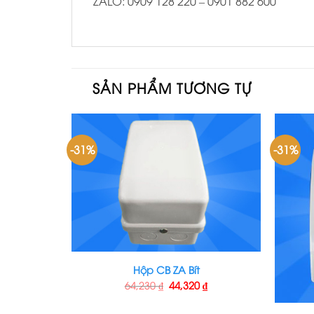
ZALO: 0909 128 220 – 0901 882 600
SẢN PHẨM TƯƠNG TỰ
-31%
-31%
Hộp CB ZA Bít
64,230
₫
44,320
₫