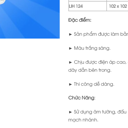
LIH 124
102 x 102
Đặc điểm:
► Sản phẩm được làm bằn
►
Màu trắng sáng.
► Chịu được điện áp cao,
dây dẫn bên trong.
► Thi công dễ dàng.
Chức Năng
:
► Sử dụng âm tường, đấu 
mạch nhánh.