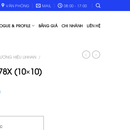
VĂN PHÒNG
MAIL
08:00 - 17:00
OGUE & PROFILE
BẢNG GIÁ
CHI NHÁNH
LIÊN HỆ
ƯƠNG HIỆU LIHHAN
/
78X (10×10)
ớc