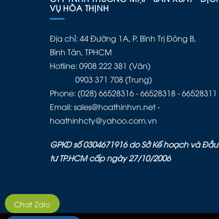
VỤ HÒA THỊNH
Địa chỉ: 44 Đường 1A, P. Bình Trị Đông B,
Bình Tân, TPHCM
Hotline: 0908 222 381 (Văn)
0903 371 708 (Trung)
Phone: (028) 66528316 - 66528318 - 66528311
Email: sales@hoathinhvn.net -
hoathinhcty@yahoo.com.vn
GPKD số 0304671916 do Sở Kế hoạch và Đầu
tư TP.HCM cấp ngày 27/10/2006
Chat Zalo