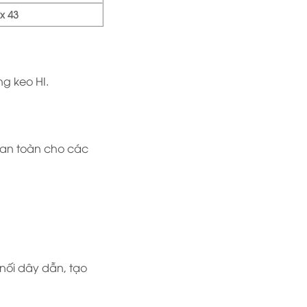
 x 43
g keo HI.
 an toàn cho các
nối dây dẫn, tạo