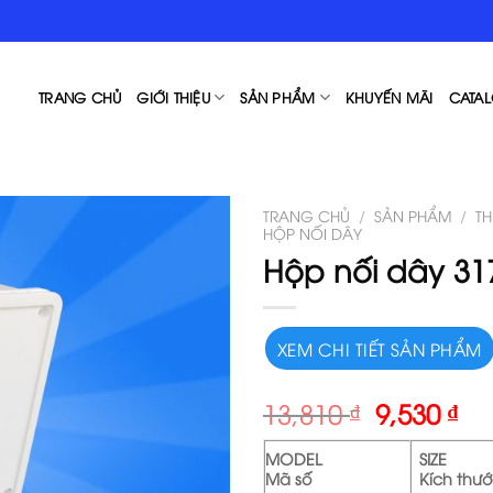
TRANG CHỦ
GIỚI THIỆU
SẢN PHẨM
KHUYẾN MÃI
CATAL
TRANG CHỦ
/
SẢN PHẨM
/
TH
HỘP NỐI DÂY
Hộp nối dây 31
XEM CHI TIẾT SẢN PHẨM
13,810
₫
9,530
₫
MODEL
SIZE
Mã số
Kích thư