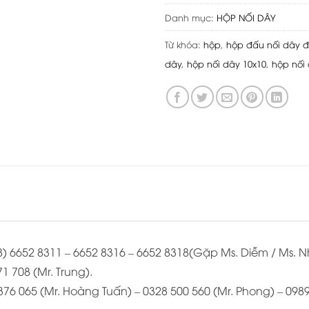
Danh mục:
HỘP NỐI DÂY
Từ khóa:
hộp
,
hộp đấu nối dây đ
dây
,
hộp nối dây 10x10
,
hộp nối
028) 6652 8311 – 6652 8316 – 6652 8318(Gặp Ms. Diễm / Ms. 
1 708 (Mr. Trung).
 376 065 (Mr. Hoàng Tuấn) – 0328 500 560 (Mr. Phong) – 098