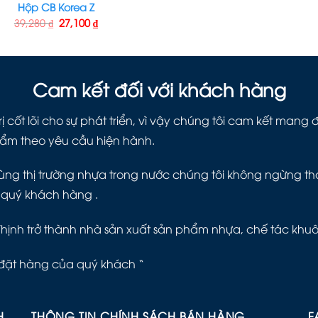
Hộp CB Korea Z
39,280
₫
27,100
₫
Cam kết đối với khách hàng
ị cốt lõi cho sự phát triển, vì vậy chúng tôi cam kết man
hẩm theo yêu cầu hiện hành.
ng thị trường nhựa trong nước chúng tôi không ngừng thay 
 quý khách hàng .
Thịnh trở thành nhà sản xuất sản phẩm nhựa, chế tác khu
đặt hàng của quý khách “
H
THÔNG TIN CHÍNH SÁCH BÁN HÀNG
F