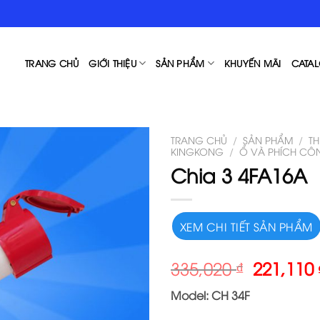
TRANG CHỦ
GIỚI THIỆU
SẢN PHẨM
KHUYẾN MÃI
CATAL
TRANG CHỦ
/
SẢN PHẨM
/
T
KINGKONG
/
Ổ VÀ PHÍCH CÔ
Chia 3 4FA16A
XEM CHI TIẾT SẢN PHẨM
335,020
₫
221,110
Model: CH 34F