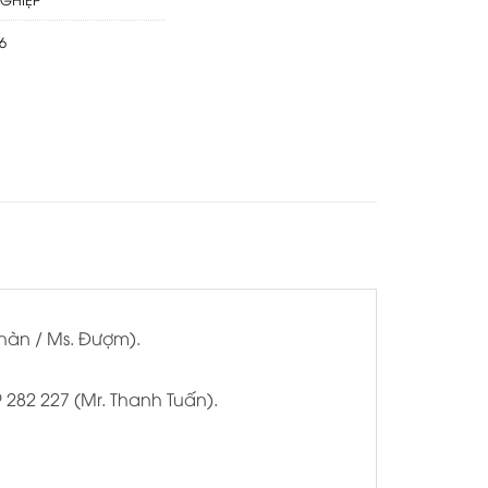
6
Nhàn / Ms. Đượm).
9 282 227 (Mr. Thanh Tuấn).