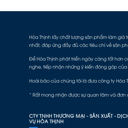
Hòa Thịnh lấy chất lượng sản phẩm làm giá tr
nhất, đáp ứng đầy đủ các tiêu chí về sản p
Để Hòa Thịnh phát triển ngày càng tốt hơn cù
nghe, tiếp nhận những ý kiến đóng góp của
Hoài bão của chúng tôi là đưa công ty Hòa 
“ Rất mong nhận được sự quan tâm và đơn 
CTY TNHH THƯƠNG MẠI - SẢN XUẤT - DỊC
VỤ HÒA THỊNH