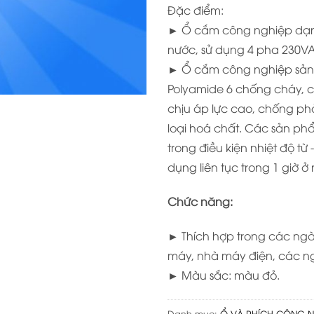
Đặc điểm:
► Ổ cắm công nghiệp dạng
nước, sử dụng 4 pha 230V
► Ổ cắm công nghiệp sản 
Polyamide 6 chống cháy, 
chịu áp lực cao, chống ph
loại hoá chất. Các sản ph
trong điều kiện nhiệt độ từ
dụng liên tục trong 1 giờ ở
Chức năng:
► Thích hợp trong các ng
máy, nhà máy điện, các 
► Màu sắc: màu đỏ.
Danh mục:
Ổ VÀ PHÍCH CÔNG N