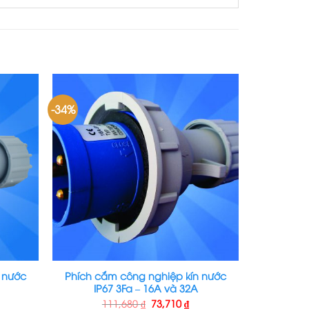
-34%
 nước
Phích cắm công nghiệp kín nước
IP67 3Fa – 16A và 32A
111,680
₫
73,710
₫