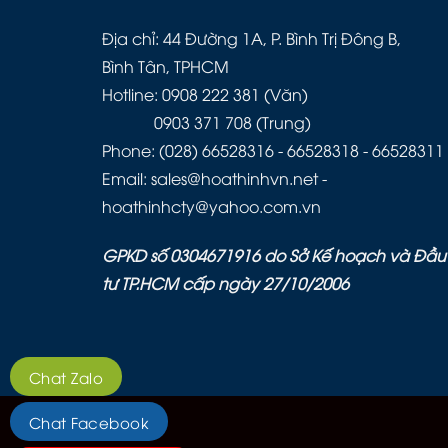
Địa chỉ: 44 Đường 1A, P. Bình Trị Đông B,
Bình Tân, TPHCM
Hotline: 0908 222 381 (Văn)
0903 371 708 (Trung)
Phone: (028) 66528316 - 66528318 - 66528311
Email: sales@hoathinhvn.net -
hoathinhcty@yahoo.com.vn
GPKD số 0304671916 do Sở Kế hoạch và Đầu
tư TP.HCM cấp ngày 27/10/2006
Chat Zalo
Chat Facebook